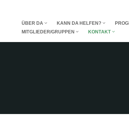
Zum
Inhalt
springen
ÜBER DA
KANN DA HELFEN?
PROG
MITGLIEDER/GRUPPEN
KONTAKT