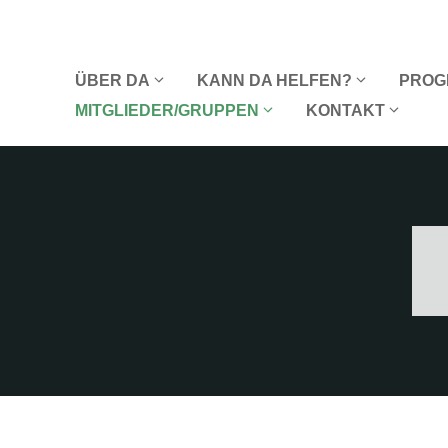
Zum
Inhalt
springen
ÜBER DA
KANN DA HELFEN?
PROG
MITGLIEDER/GRUPPEN
KONTAKT